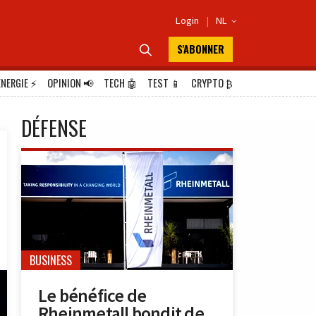
Login
|
NL

S'ABONNER

ÉNERGIE
⚡
OPINION
📢
TECH
🤖
TEST
📱
CRYPTO
₿
DÉFENSE
BUSINESS
Le bénéfice de
Rheinmetall bondit de