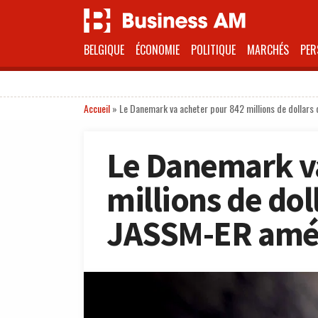
BELGIQUE
ÉCONOMIE
POLITIQUE
MARCHÉS
PER
Accueil
»
Le Danemark va acheter pour 842 millions de dollars
Le Danemark va
millions de dol
JASSM-ER amér