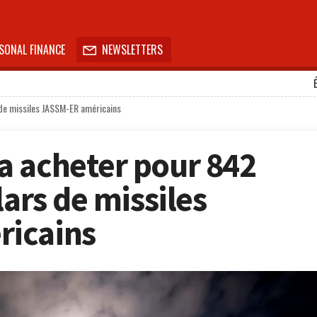
SONAL FINANCE
NEWSLETTERS

 de missiles JASSM-ER américains
 acheter pour 842
lars de missiles
icains