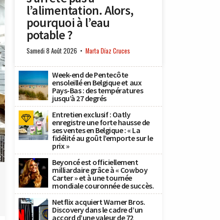
l’alimentation. Alors,
pourquoi à l’eau
potable ?
Samedi 8 Août 2026
Marta Díaz Cruces
Week-end de Pentecôte
ensoleillé en Belgique et aux
Pays-Bas : des températures
jusqu’à 27 degrés
Entretien exclusif : Oatly
enregistre une forte hausse de
ses ventes en Belgique : « La
fidélité au goût l’emporte sur le
prix »
g
Beyoncé est officiellement
milliardaire grâce à « Cowboy
Carter » et à une tournée
mondiale couronnée de succès.
Netflix acquiert Warner Bros.
Discovery dans le cadre d’un
accord d’une valeur de 72