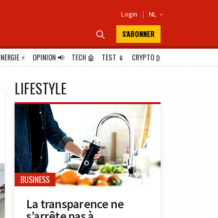
Login
|
NL

S'ABONNER

ÉNERGIE
⚡
OPINION
📢
TECH
🤖
TEST
📱
CRYPTO
₿
LIFESTYLE
BUSINESS
La transparence ne
s’arrête pas à