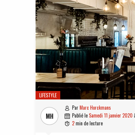
LIFESTYLE
par
Marc Horckmans

MH
publié le
samedi 11 janvier 2020

2
min de lecture
