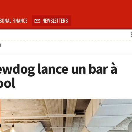
SONAL FINANCE
NEWSLETTERS

l
ewdog lance un bar à
ool