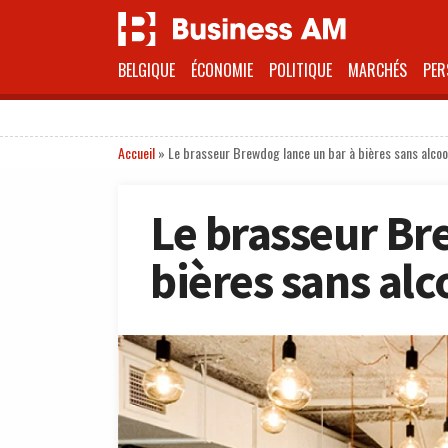
BELGIQUE
ÉCONOMIE
POLITIQUE
MARCHÉS
PER
Accueil
»
Le brasseur Brewdog lance un bar à bières sans alcoo
Le brasseur Br
bières sans alc