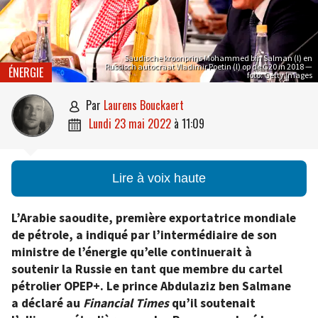
Saudische kroonprins Mohammed bin Salman (l) en
Russisch autocraat Vladimir Poetin (l) op de G20 in 2018 —
ÉNERGIE
foto: Getty Images
par
Laurens Bouckaert

lundi 23 mai 2022
à
11:09

Lire à voix haute
L’Arabie saoudite, première exportatrice mondiale
de pétrole, a indiqué par l’intermédiaire de son
ministre de l’énergie qu’elle continuerait à
soutenir la Russie en tant que membre du cartel
pétrolier OPEP+. Le prince Abdulaziz ben Salmane
a déclaré au
Financial Times
qu’il soutenait