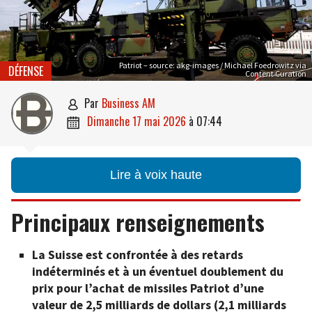
Patriot – source: akg-images / Michael Foedrowitz via
DÉFENSE
Content Curation
par
Business AM

dimanche 17 mai 2026
à
07:44

Lire à voix haute
Principaux renseignements
La Suisse est confrontée à des retards
indéterminés et à un éventuel doublement du
prix pour l’achat de missiles Patriot d’une
valeur de 2,5 milliards de dollars (2,1 milliards