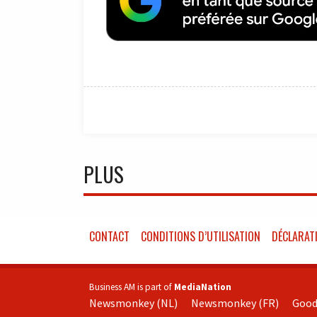
PLUS
CONTACT
CONDITIONS D’UTILISATION
DÉCLARATI
Business AM is part of
MediaNation
Newsmonkey (NL)
Newsmonkey (FR)
Good