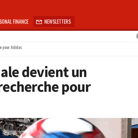
SONAL FINANCE
NEWSLETTERS

he pour Adidas
iale devient un
 recherche pour