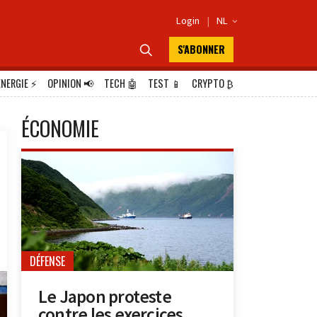
Login
|
NL

S'ABONNER

ÉNERGIE
⚡
OPINION
📢
TECH
🤖
TEST
📱
CRYPTO
₿
ÉCONOMIE
DÉFENSE
Le Japon proteste
contre les exercices