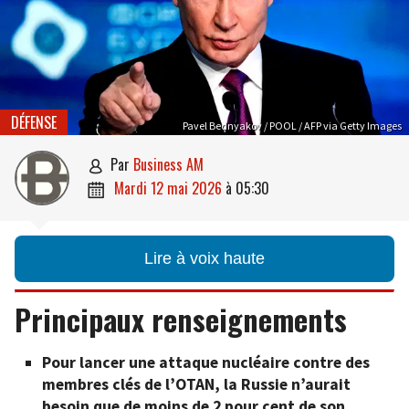
DÉFENSE
Pavel Bednyakov / POOL / AFP via Getty Images
par
Business AM

mardi 12 mai 2026
à
05:30

Lire à voix haute
Principaux renseignements
Pour lancer une attaque nucléaire contre des
membres clés de l’OTAN, la Russie n’aurait
besoin que de moins de 2 pour cent de son