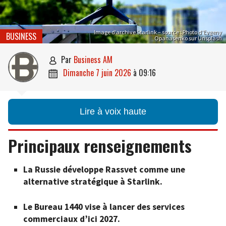
Image d’archive Starlink – source : Photo d’Evgeny
BUSINESS
Opanasenko sur Unsplash
par
Business AM

dimanche 7 juin 2026
à
09:16

Lire à voix haute
Principaux renseignements
La Russie développe Rassvet comme une
alternative stratégique à Starlink.
Le Bureau 1440 vise à lancer des services
commerciaux d’ici 2027.