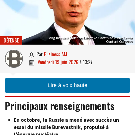
akg-images/ Matthias Lüdecke / Matthias Lüdecke via
DÉFENSE
Content Curation
par
Business AM

vendredi 19 juin 2026
à
13:27

Lire à voix haute
Principaux renseignements
En octobre, la Russie a mené avec succès un
essai du missile Burevestnik, propulsé à
l’énergie nucléaire.