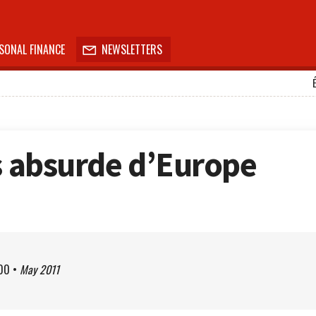
SONAL FINANCE
NEWSLETTERS

us absurde d’Europe
e
00
•
May 2011