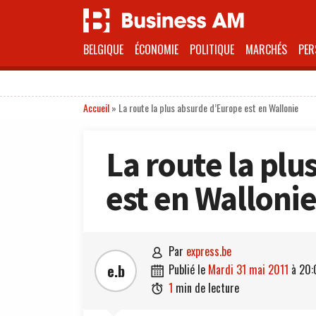
BELGIQUE
ÉCONOMIE
POLITIQUE
MARCHÉS
PER
Accueil
»
La route la plus absurde d’Europe est en Wallonie
La route la pl
est en Walloni
par
express.be

e.b
publié le
mardi 31 mai 2011
à
20:

1
min de lecture
