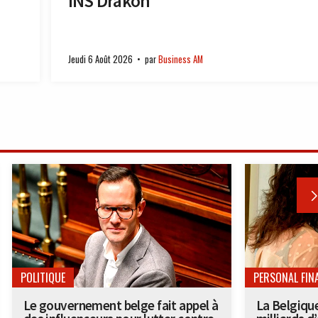
INS Drakon
Jeudi 6 Août 2026
par
Business AM
POLITIQUE
PERSONAL FIN
Le gouvernement belge fait appel à
La Belgiqu