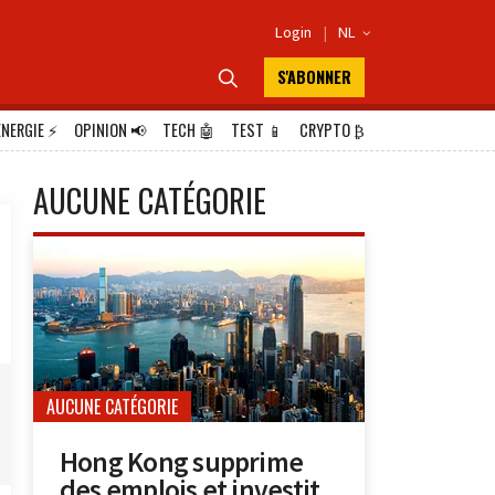
Login
|
NL

S'ABONNER

ÉNERGIE
⚡
OPINION
📢
TECH
🤖
TEST
📱
CRYPTO
₿
AUCUNE CATÉGORIE
AUCUNE CATÉGORIE
Hong Kong supprime
des emplois et investit