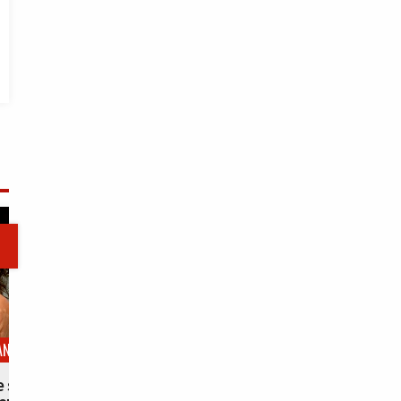

DÉFENSE
ANCE
Les États-Unis revoient le
e souhaite mobiliser 300