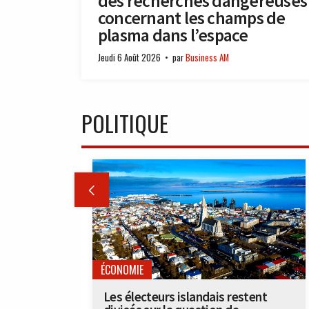
des recherches dangereuses
concernant les champs de
plasma dans l’espace
Jeudi 6 Août 2026
par
Business AM
POLITIQUE

ÉCONOMIE
Les électeurs islandais restent