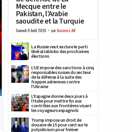
Mecque entre le
Pakistan, l’Arabie
saoudite et la Turquie
Samedi 8 Août 2026
par
Business AM
La Russie veut exclure le parti
libéral Iabloko des prochaines
élections
L’UE impose des sanctions à cinq
responsables russes du secteur
de la défense à la suite des
frappes aériennes contre
l’Ukraine
x
L’Espagne donne deux jours à
l’Italie pour mettre fin aux
contrôles aux frontières visant
les voyageurs espagnols
Trump impose un droit de
douane de 15 pour cent sur le
polysilicium pour freiner