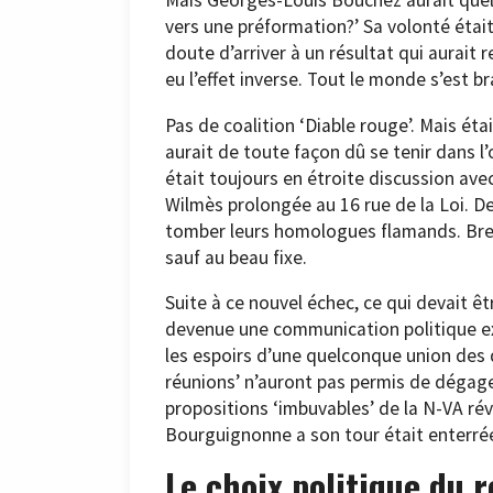
Mais Georges-Louis Bouchez aurait quelqu
vers une préformation?’ Sa volonté étai
doute d’arriver à un résultat qui aurait 
eu l’effet inverse. Tout le monde s’est 
Pas de coalition ‘Diable rouge’. Mais éta
aurait de toute façon dû se tenir dans 
était toujours en étroite discussion ave
Wilmès prolongée au 16 rue de la Loi. De 
tomber leurs homologues flamands. Bref,
sauf au beau fixe.
Suite à ce nouvel échec, ce qui devait êt
devenue une communication politique exté
les espoirs d’une quelconque union des
réunions’ n’auront pas permis de dégag
propositions ‘imbuvables’ de la N-VA rév
Bourguignonne a son tour était enterré
Le choix politique du r