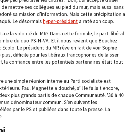
e peu précipiter les choses: ‘Bon, qui accepte d’aller
t de mettre ses collègues au pied du mur, mais aussi sans
redoré sa mission d’information. Mais cette précipitation a
braqué. Le désormais
hyper-président
a raté son coup.
it-ce la volonté du MR? Dans cette formule, le parti libéral
l’ombre du duo PS-N-VA. Et il nous revient que Bouchez
c Ecolo. Le président du MR rêve en fait de voir Sophie
plus, difficile pour les libéraux francophones de laisser
 la confiance entre les potentiels partenaires était tout
re une simple réunion interne au Parti socialiste est
rieure. Paul Magnette a douché, s’il le fallait encore,
 deux plus grands partis de chaque Communauté. ’30 à 40
er un dénominateur commun. S’en suivent les
élées par le PS et publiées dans toute la presse. La
e.
oi