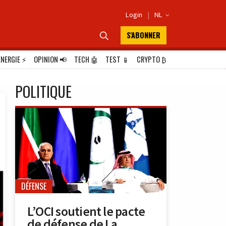
Login
|
NL

S'ABONNER

ÉNERGIE
⚡
OPINION
📢
TECH
🤖
TEST
📱
CRYPTO
₿
POLITIQUE
DÉFENSE
L’OCI soutient le pacte
de défense de La