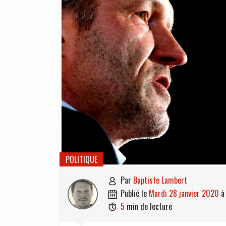
POLITIQUE
par
Baptiste Lambert

publié le
mardi 28 janvier 2020

5
min de lecture
