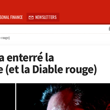
SONAL FINANCE
NEWSLETTERS

e rouge)
a enterré la
(et la Diable rouge)