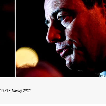
Isopi
à
10:31
•
January 2020