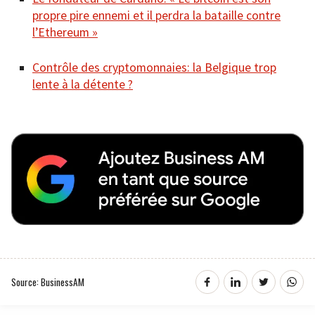
propre pire ennemi et il perdra la bataille contre
l’Ethereum »
Contrôle des cryptomonnaies: la Belgique trop
lente à la détente ?
Source: BusinessAM