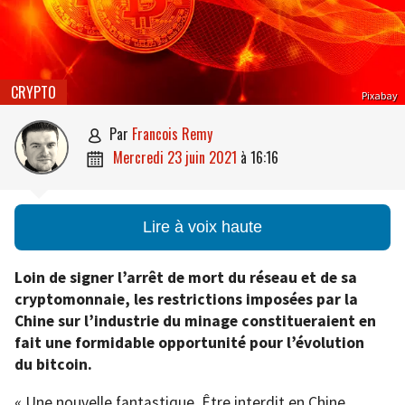
CRYPTO
Pixabay
par
Francois Remy

mercredi 23 juin 2021
à
16:16

Lire à voix haute
Loin de signer l’arrêt de mort du réseau et de sa
cryptomonnaie, les restrictions imposées par la
Chine sur l’industrie du minage constitueraient en
fait une formidable opportunité pour l’évolution
du bitcoin.
« Une nouvelle fantastique. Être interdit en Chine,