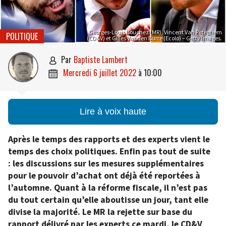
Georges-Louis Bouchez (MR), Vincent Van Peteghem
POLITIQUE
(CD&V) et Gilles Vanden Burre (Ecolo) – Getty Images.
par
Baptiste Lambert

mercredi 6 juillet 2022
à
10:00

Lire à voix haute
Après le temps des rapports et des experts vient le
temps des choix politiques. Enfin pas tout de suite
: les discussions sur les mesures supplémentaires
pour le pouvoir d’achat ont déjà été reportées à
l’automne. Quant à la réforme fiscale, il n’est pas
du tout certain qu’elle aboutisse un jour, tant elle
divise la majorité. Le MR la rejette sur base du
rapport délivré par les experts ce mardi, le CD&V