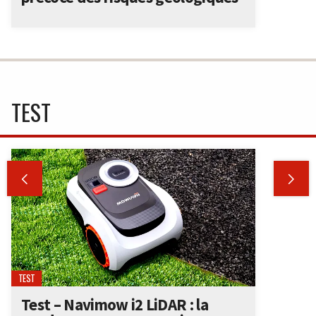
TEST


TEST
Test – Navimow i2 LiDAR : la