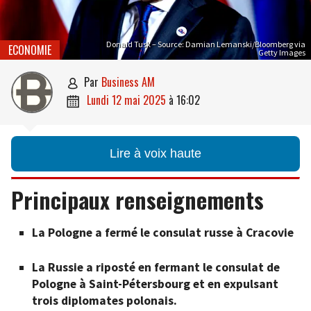
Donald Tusk – Source: Damian Lemanski/Bloomberg via
ECONOMIE
Getty Images
par
Business AM

lundi 12 mai 2025
à
16:02

Lire à voix haute
Principaux renseignements
La Pologne a fermé le consulat russe à Cracovie
La Russie a riposté en fermant le consulat de
Pologne à Saint-Pétersbourg et en expulsant
trois diplomates polonais.