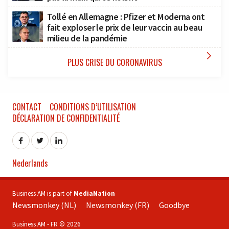
Tollé en Allemagne : Pfizer et Moderna ont
fait exploser le prix de leur vaccin au beau
milieu de la pandémie

PLUS CRISE DU CORONAVIRUS
CONTACT
CONDITIONS D’UTILISATION
DÉCLARATION DE CONFIDENTIALITÉ
Nederlands
Business AM is part of
MediaNation
Newsmonkey (NL)
Newsmonkey (FR)
Goodbye
Business AM - FR © 2026