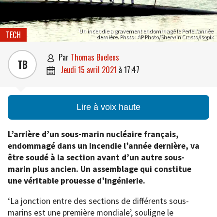
Un incendie a gravement endommagé le Perle l’année
TECH
dernière. Photo : AP Photo/Sherwin Crasto/Isopix
par
Thomas Buelens

TB
jeudi 15 avril 2021
à
17:47

Lire à voix haute
L’arrière d’un sous-marin nucléaire français,
endommagé dans un incendie l’année dernière, va
être soudé à la section avant d’un autre sous-
marin plus ancien. Un assemblage qui constitue
une véritable prouesse d’ingénierie.
‘La jonction entre des sections de différents sous-
marins est une première mondiale’, souligne le