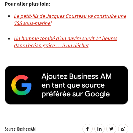
Pour aller plus loin:
Le petit-fils de Jacques Cousteau va construire une
‘ISS sous-marine’
Un homme tombé d’un navire survit 14 heures
dans l’océan grâce … à un déchet
Source: BusinessAM