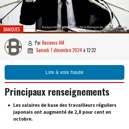
Kazuo Ueda, gouverneur de la Banque du Japon – Kiyoshi
BANQUES
Ota/Bloomberg via Getty Images
par
Business AM

samedi 7 décembre 2024
à
12:32

Lire à voix haute
Principaux renseignements
Les salaires de base des travailleurs réguliers
japonais ont augmenté de 2,8 pour cent en
octobre.