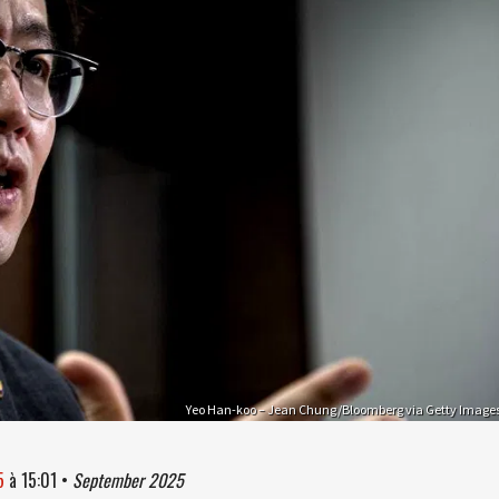
Yeo Han-koo – Jean Chung/Bloomberg via Getty Image
5
à
15:01
•
September 2025