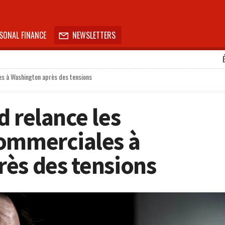
SONAL FINANCE
NEWSLETTERS

es à Washington après des tensions
d relance les
commerciales à
ès des tensions