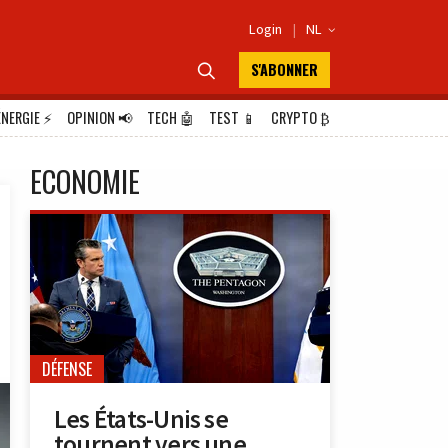
Login
|
NL

S'ABONNER

ÉNERGIE
⚡
OPINION
📢
TECH
🤖
TEST
📱
CRYPTO
₿
ECONOMIE
DÉFENSE
Les États-Unis se
tournent vers une