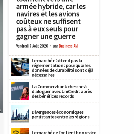
armée hybride, car les
navires et les avions
coûteux ne suffisent
pas à eux seuls pour
gagner une guerre
Vendredi 7 Août 2026
par
Business AM
Le marché n’attend pas la
réglementation : pourquoi les
données de durabilité sont déjà
nécessaires
La Commerzbank cherche à
dialoguer avec UniCredit après
des bénéfices records
s
Divergences économiques
persistantes entre les régions
Le marché de l’or tient bon grâce