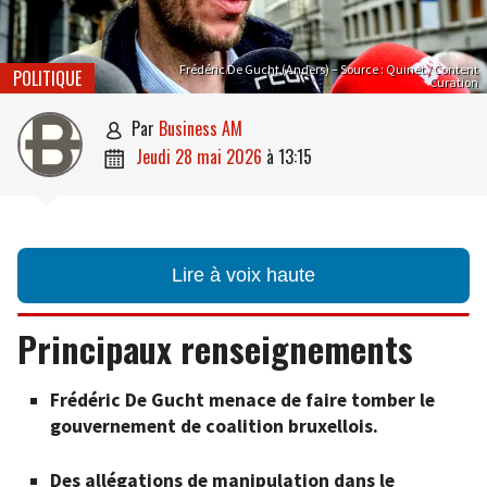
Frédéric De Gucht (Anders) – Source : Quinet / Content
POLITIQUE
Curation
par
Business AM

jeudi 28 mai 2026
à
13:15

Lire à voix haute
Principaux renseignements
Frédéric De Gucht menace de faire tomber le
gouvernement de coalition bruxellois.
Des allégations de manipulation dans le