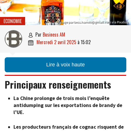
ECONOMIE
Image par bess.hamiti@gmail.com via Pixabay
par
Business AM

mercredi 2 avril 2025
à
15:02

Lire à voix haute
Principaux renseignements
La Chine prolonge de trois mois l’enquête
antidumping sur les exportations de brandy de
l’UE.
Les producteurs français de cognac risquent de