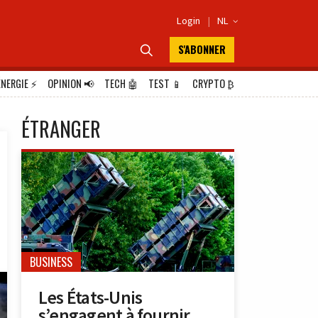
Login
|
NL

S'ABONNER

ÉNERGIE
⚡
OPINION
📢
TECH
🤖
TEST
📱
CRYPTO
₿
ÉTRANGER
BUSINESS
Les États-Unis
s’engagent à fournir