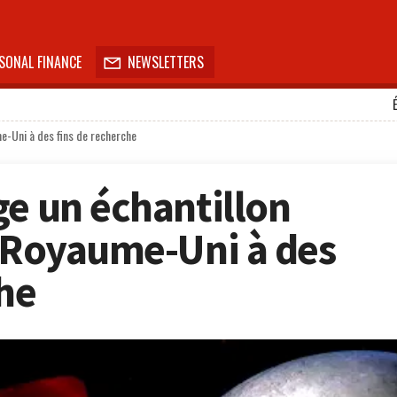
SONAL FINANCE
NEWSLETTERS

me-Uni à des fins de recherche
ge un échantillon
e Royaume-Uni à des
che