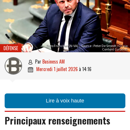
Theo Francken (N-VA) – Source : Peter De Smedt / CC via
DÉFENSE
Content Curation
par
Business AM

mercredi 1 juillet 2026
à
14:16

Lire à voix haute
Principaux renseignements