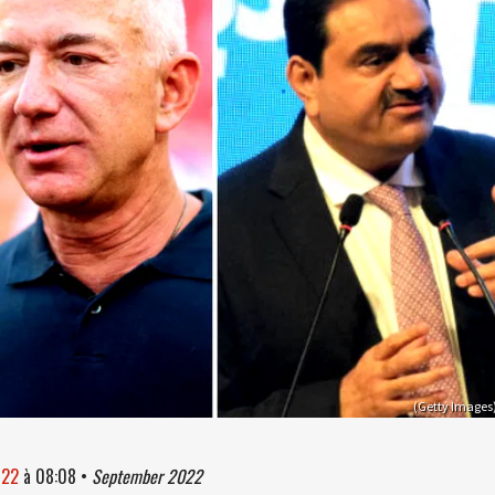
(Getty Images
022
à
08:08
•
September 2022