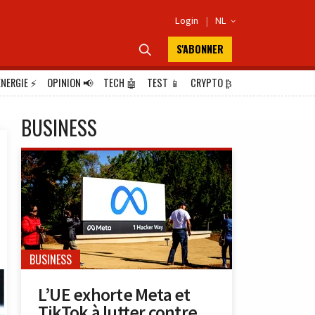
Login
|
NL

S'ABONNER

ÉNERGIE
⚡
OPINION
📢
TECH
🤖
TEST
📱
CRYPTO
₿
BUSINESS
BUSINESS
L’UE exhorte Meta et
TikTok à lutter contre