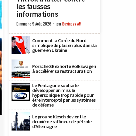
les fausses
informations
Dimanche 9 Août 2026
par
Business AM
Comment la Corée du Nord
s’implique de plus en plus dans la
guerre en Ukraine
Porsche SE exhorte Volkswagen
à accélérer sa restructuration
Le Pentagone souhaite
développer un missile
hypersonique trop rapide pour
être intercepté par les systèmes
de défense
)
Le groupe Klesch devient le
deuxième raffineur de pétrole
d’Allemagne