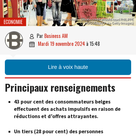
Winkelen in Auchan – (Photo credit should read PHILIPPE
ECONOMIE
HUGUEN/AFP via Getty Images)
par
Business AM

mardi 19 novembre 2024
à
15:48

Lire à voix haute
Principaux renseignements
43 pour cent des consommateurs belges
effectuent des achats impulsifs en raison de
réductions et d’offres attrayantes.
Un tiers (28 pour cent) des personnes