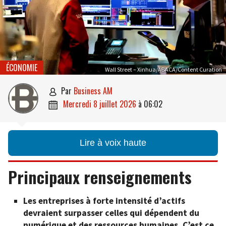
ÉCONOMIE
Wall Street – Xinhua/ABACA/Content Curation
par
Business AM

mercredi 8 juillet 2026
à
06:02

Lire à voix haute
Principaux renseignements
Les entreprises à forte intensité d’actifs
devraient surpasser celles qui dépendent du
numérique et des ressources humaines. C’est ce