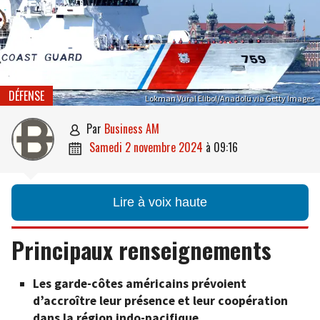
DÉFENSE
Lokman Vural Elibol/Anadolu via Getty Images
par
Business AM

samedi 2 novembre 2024
à
09:16

Lire à voix haute
Principaux renseignements
Les garde-côtes américains prévoient
d’accroître leur présence et leur coopération
dans la région indo-pacifique.