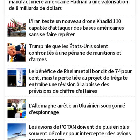
manufacturière américaine Hadrian à une valorisation
de 8 milliards de dollars
L’Iran teste un nouveau drone Khadid 110
capable d’attaquer des bases américaines
sans se faire repérer
Trump nie que les États-Unis soient
confrontés à une pénurie de munitions et
d’armes
Le bénéfice de Rheinmetall bondit de 74 pour
cent, mais la perte liée au projet de frégate
entraîne une révision à la baisse des
prévisions de chiffre d’affaires
L’Allemagne arrête un Ukrainien soupçonné
d’espionnage
Les avions de l’OTAN doivent de plus en plus
souvent décoller pour intercepter des avions
russes suspects