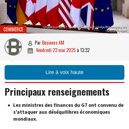
Drapeaux du G7 – Source: Francesca Volpi/Bloomberg via
COMMERCE
Getty Images
par
Business AM

vendredi 23 mai 2025
à
13:32

Lire à voix haute
Principaux renseignements
Les ministres des finances du G7 ont convenu de
s’attaquer aux déséquilibres économiques
mondiaux.