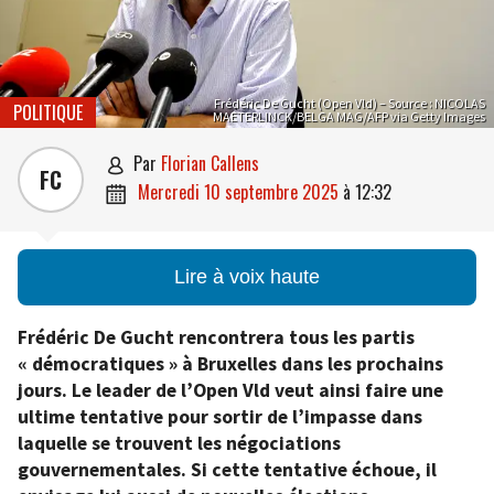
Frédéric De Gucht (Open Vld) – Source : NICOLAS
POLITIQUE
MAETERLINCK/BELGA MAG/AFP via Getty Images
par
Florian Callens

FC
mercredi 10 septembre 2025
à
12:32

Lire à voix haute
Frédéric De Gucht rencontrera tous les partis
« démocratiques » à Bruxelles dans les prochains
jours. Le leader de l’Open Vld veut ainsi faire une
ultime tentative pour sortir de l’impasse dans
laquelle se trouvent les négociations
gouvernementales. Si cette tentative échoue, il