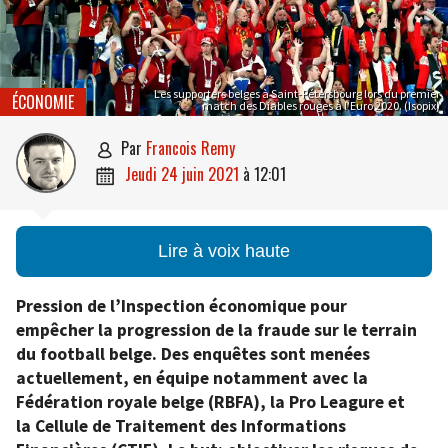
Les supporters belges à Saint-Pétersbourg lors du premier
ÉCONOMIE
match des Diables rouges à l’Euro 2020. (Isopix)
par
Francois Remy

jeudi 24 juin 2021
à
12:01

Lire à voix haute
Pression de l’Inspection économique pour
empêcher la progression de la fraude sur le terrain
du football belge. Des enquêtes sont menées
actuellement, en équipe notamment avec la
Fédération royale belge (RBFA), la Pro Leagure et
la Cellule de Traitement des Informations