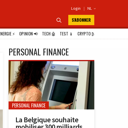
Login
|
NL

S'ABONNER

ÉNERGIE
⚡
OPINION
📢
TECH
🤖
TEST
📱
CRYPTO
₿
PERSONAL FINANCE
PERSONAL FINANCE
La Belgique souhaite
mobiliser 300 milliards