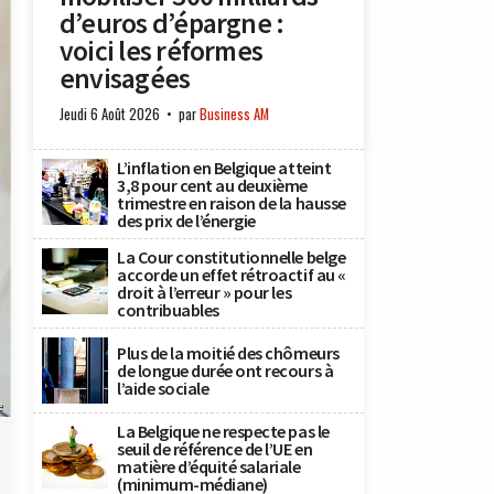
d’euros d’épargne :
voici les réformes
envisagées
Jeudi 6 Août 2026
par
Business AM
L’inflation en Belgique atteint
3,8 pour cent au deuxième
trimestre en raison de la hausse
des prix de l’énergie
La Cour constitutionnelle belge
accorde un effet rétroactif au «
droit à l’erreur » pour les
contribuables
Plus de la moitié des chômeurs
de longue durée ont recours à
l’aide sociale
e
La Belgique ne respecte pas le
seuil de référence de l’UE en
matière d’équité salariale
(minimum-médiane)