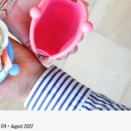
Spaarvarkens – Getty Imag
4:04
•
August 2022