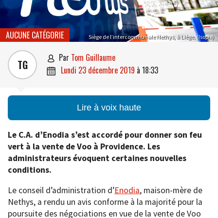
AUCUNE CATÉGORIE
Siège de l’intercommunale Nethys, à Liège. (Isopix)
par
Tom Guillaume

TG
lundi 23 décembre 2019
à
18:33

Lire à voix haute
Le C.A. d’Enodia s’est accordé pour donner son feu
vert à la vente de Voo à Providence. Les
administrateurs évoquent certaines nouvelles
conditions.
Le conseil d’administration d’
Enodia
, maison-mère de
Nethys, a rendu un avis conforme à la majorité pour la
poursuite des négociations en vue de la vente de Voo