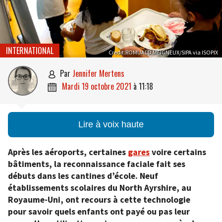
INTERNATIONAL
Credit:ROMUALD MEIGNEUX/SIPA via ISOPIX
par
Jennifer Mertens

mardi 19 octobre 2021
à
11:18

Lire à voix haute
Après les aéroports, certaines
gares
voire certains
bâtiments, la reconnaissance faciale fait ses
débuts dans les cantines d’école. Neuf
établissements scolaires du North Ayrshire, au
Royaume-Uni, ont recours à cette technologie
pour savoir quels enfants ont payé ou pas leur