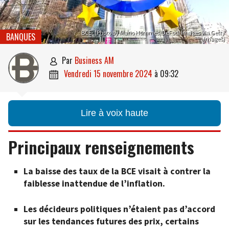
BCE- (Photo by Mario Hommes/DeFodi Images via Getty
BANQUES
Images)
par
Business AM

vendredi 15 novembre 2024
à
09:32

Lire à voix haute
Principaux renseignements
La baisse des taux de la BCE visait à contrer la
faiblesse inattendue de l’inflation.
Les décideurs politiques n’étaient pas d’accord
sur les tendances futures des prix, certains