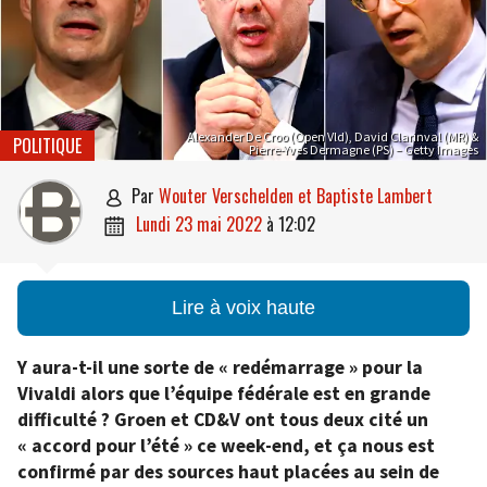
Alexander De Croo (Open Vld), David Clarinval (MR) &
POLITIQUE
Pierre-Yves Dermagne (PS) – Getty Images
par
Wouter Verschelden et Baptiste Lambert

lundi 23 mai 2022
à
12:02

Lire à voix haute
Y aura-t-il une sorte de « redémarrage » pour la
Vivaldi alors que l’équipe fédérale est en grande
difficulté ? Groen et CD&V ont tous deux cité un
« accord pour l’été » ce week-end, et ça nous est
confirmé par des sources haut placées au sein de