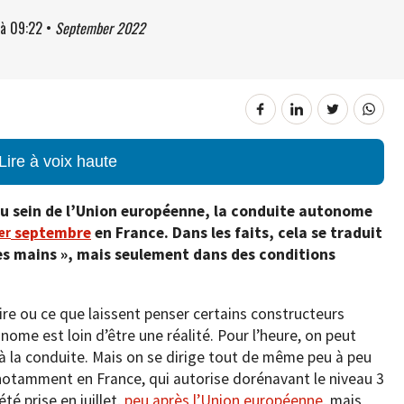
à
09:22
•
September 2022
Lire à voix haute
r au sein de l’Union européenne, la conduite autonome
septembre
en France. Dans les faits, cela se traduit
er
 les mains », mais seulement dans des conditions
ire ou ce que laissent penser certains constructeurs
ome est loin d’être une réalité. Pour l’heure, on peut
 à la conduite. Mais on se dirige tout de même peu à peu
notamment en France, qui autorise dorénavant le niveau 3
é prise en juillet,
peu après l’Union européenne
, mais