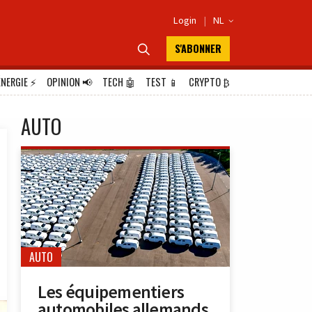
Login
|
NL

S'ABONNER

ÉNERGIE
⚡
OPINION
📢
TECH
🤖
TEST
📱
CRYPTO
₿
AUTO
AUTO
Les équipementiers
automobiles allemands