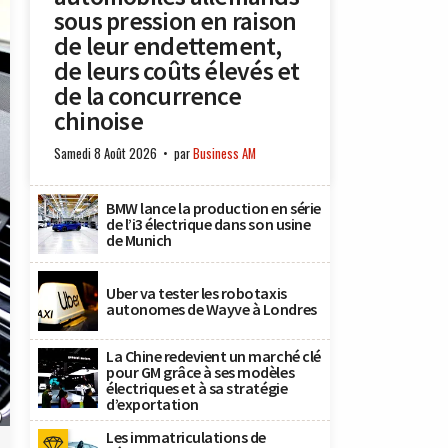
sous pression en raison
de leur endettement,
de leurs coûts élevés et
de la concurrence
chinoise
Samedi 8 Août 2026
par
Business AM
BMW lance la production en série
de l’i3 électrique dans son usine
de Munich
Uber va tester les robotaxis
autonomes de Wayve à Londres
La Chine redevient un marché clé
pour GM grâce à ses modèles
électriques et à sa stratégie
d’exportation
)
Les immatriculations de