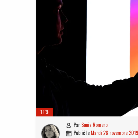
TECH
par
Sonia Romero

publié le
mardi 26 novembre 201
