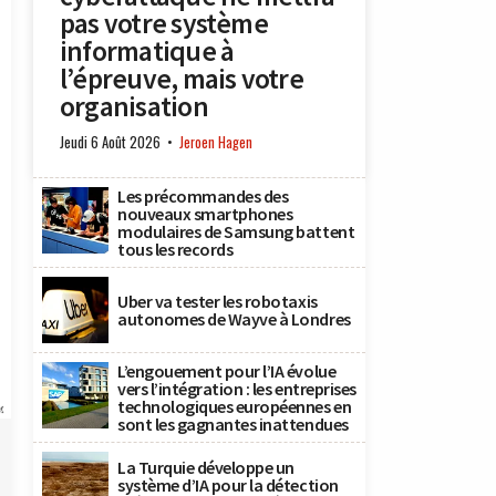
pas votre système
informatique à
l’épreuve, mais votre
organisation
Jeudi 6 Août 2026
Jeroen Hagen
Les précommandes des
nouveaux smartphones
modulaires de Samsung battent
tous les records
Uber va tester les robotaxis
autonomes de Wayve à Londres
L’engouement pour l’IA évolue
vers l’intégration : les entreprises
technologiques européennes en
x
sont les gagnantes inattendues
La Turquie développe un
système d’IA pour la détection