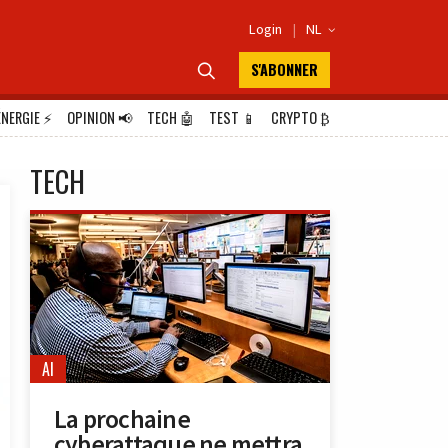
Login
|
NL

S'ABONNER

ÉNERGIE
⚡
OPINION
📢
TECH
🤖
TEST
📱
CRYPTO
₿
TECH
AI
La prochaine
cyberattaque ne mettra