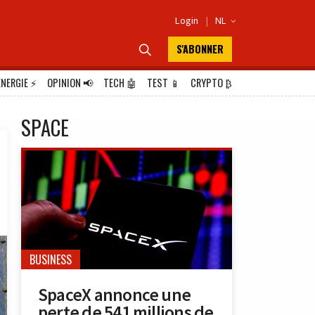
Login
|
NL

S'ABONNER

ÉNERGIE
⚡
OPINION
📢
TECH
🤖
TEST
📱
CRYPTO
₿
SPACE
BUSINESS
SpaceX annonce une
perte de 541 millions de