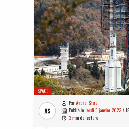
SPACE
par
Andrei Stiru

AS
publié le
jeudi 5 janvier 2023
à
1

3
min de lecture
