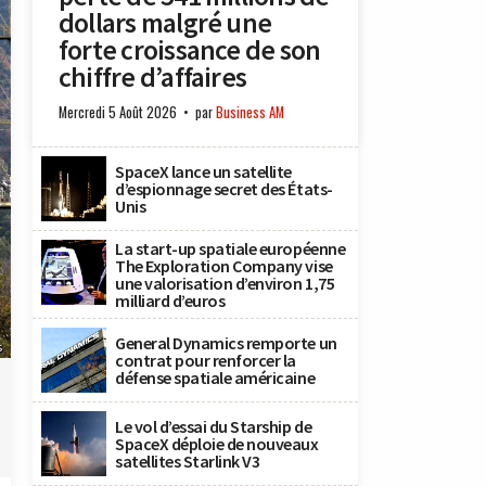
dollars malgré une
forte croissance de son
chiffre d’affaires
Mercredi 5 Août 2026
par
Business AM
SpaceX lance un satellite
d’espionnage secret des États-
Unis
La start-up spatiale européenne
The Exploration Company vise
une valorisation d’environ 1,75
milliard d’euros
General Dynamics remporte un
s
contrat pour renforcer la
défense spatiale américaine
Le vol d’essai du Starship de
SpaceX déploie de nouveaux
satellites Starlink V3