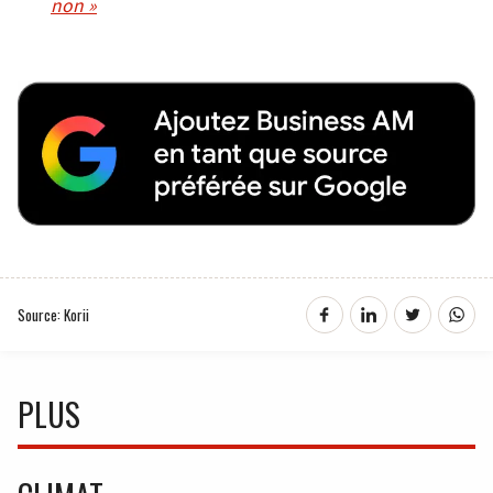
non »
Source: Korii
PLUS