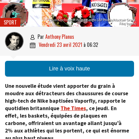
Eliud Kipchoge et Brigid Kosgei (AP Photo/Alastair Grant,
SPORT
File/ Isopix)
par
Anthony Planus

vendredi 23 avril 2021
à
06:32

Lire à voix haute
Une nouvelle étude vient apporter du grain à
moudre aux détracteurs des chaussures de course
high-tech de Nike baptisées Vaporfly, rapporte le
quotidien britannique
The Times
, ce jeudi. En
effet, les baskets, équipées de plaques en
carbone, offriraient un avantage allant jusqu’à
2% aux athlètes qui les portent, ce qui est énorme
au plus haut niveau.