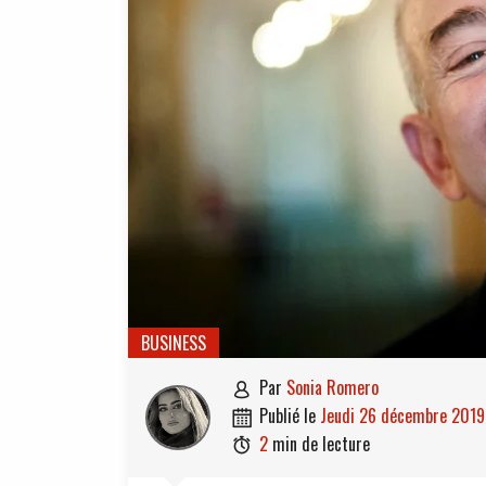
BUSINESS
par
Sonia Romero

publié le
jeudi 26 décembre 2019

2
min de lecture
