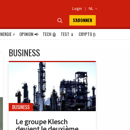
Login
|
NL

S'ABONNER

ÉNERGIE
⚡
OPINION
📢
TECH
🤖
TEST
📱
CRYPTO
₿
BUSINESS
BUSINESS
Le groupe Klesch
devient le deuxième