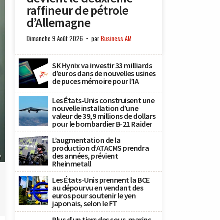
raffineur de pétrole
d’Allemagne
Dimanche 9 Août 2026
par
Business AM
SK Hynix va investir 33 milliards
d’euros dans de nouvelles usines
de puces mémoire pour l’IA
Les États-Unis construisent une
nouvelle installation d’une
valeur de 39,9 millions de dollars
pour le bombardier B-21 Raider
L’augmentation de la
production d’ATACMS prendra
des années, prévient
Y
Rheinmetall
Les États-Unis prennent la BCE
au dépourvu en vendant des
euros pour soutenir le yen
japonais, selon le FT
Plus d’un tiers des sous-marins