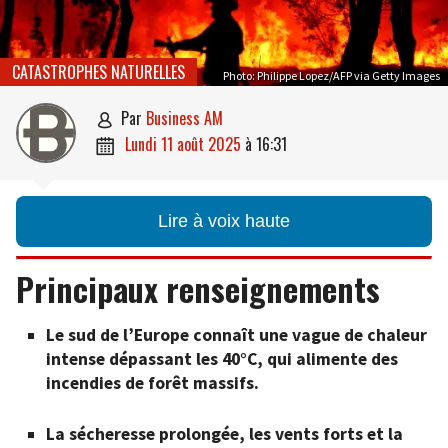
CATASTROPHES NATURELLES
Photo: Philippe Lopez/AFP via Getty Images
par
Business AM

lundi 11 août 2025
à
16:31

Lire à voix haute
Principaux renseignements
Le sud de l’Europe connaît une vague de chaleur
intense dépassant les 40°C, qui alimente des
incendies de forêt massifs.
La sécheresse prolongée, les vents forts et la