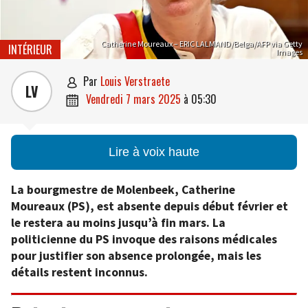
Catherine Moureaux – ERIC LALMAND/Belga/AFP via Getty
INTÉRIEUR
Images
par
Louis Verstraete

LV
vendredi 7 mars 2025
à
05:30

Lire à voix haute
La bourgmestre de Molenbeek, Catherine
Moureaux (PS), est absente depuis début février et
le restera au moins jusqu’à fin mars. La
politicienne du PS invoque des raisons médicales
pour justifier son absence prolongée, mais les
détails restent inconnus.