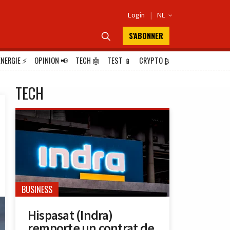
Login
|
NL

S'ABONNER

ÉNERGIE
⚡
OPINION
📢
TECH
🤖
TEST
📱
CRYPTO
₿
TECH
BUSINESS
Hispasat (Indra)
remporte un contrat de