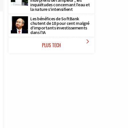
Inde prend de l’ampleur ; les
inquiétudes concernant l’eau et
la nature s’intensifient
Les bénéfices de SoftBank
chutent de 18 pour cent malgré
d’importants investissements
dans l’IA

PLUS TECH