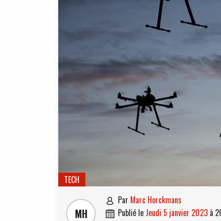
TECH
par
Marc Horckmans

MH
publié le
jeudi 5 janvier 2023
à
2
