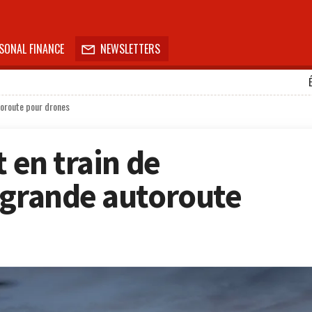
SONAL FINANCE
NEWSLETTERS

toroute pour drones
t en train de
 grande autoroute