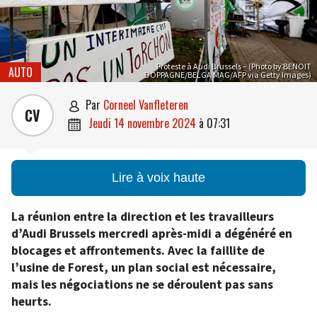
Proteste à Audi Brussels – (Photo by BENOIT
AUTO
DOPPAGNE/BELGA MAG/AFP via Getty Images)
par
Corneel Vanfleteren

CV
jeudi 14 novembre 2024
à
07:31

Lire à voix haute
La réunion entre la direction et les travailleurs
d’Audi Brussels mercredi après-midi a dégénéré en
blocages et affrontements. Avec la faillite de
l’usine de Forest, un plan social est nécessaire,
mais les négociations ne se déroulent pas sans
heurts.