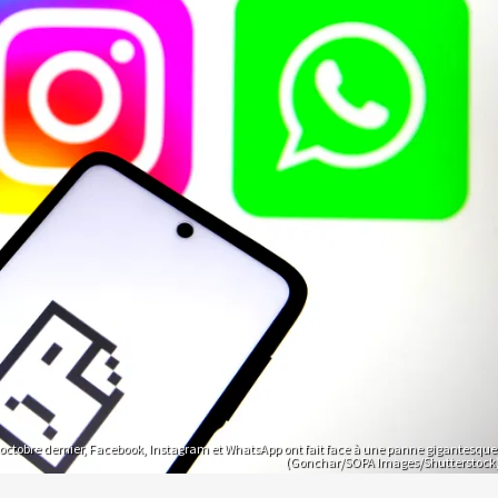
 octobre dernier, Facebook, Instagram et WhatsApp ont fait face à une panne gigantesque
(Gonchar/SOPA Images/Shutterstock