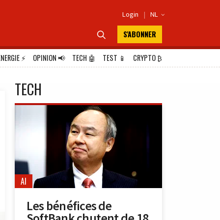
Login
|
NL

S'ABONNER

ÉNERGIE
⚡
OPINION
📢
TECH
🤖
TEST
📱
CRYPTO
₿
TECH
AI
Les bénéfices de
SoftBank chutent de 18