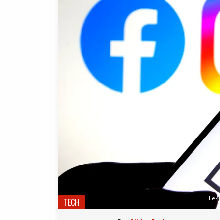
Le 4
TECH