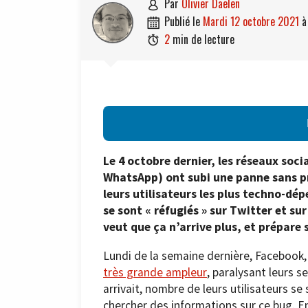
par
Olivier Daelen

publié le
mardi 12 octobre 2021

2
min de lecture

Le 4 octobre dernier, les réseaux so
WhatsApp) ont subi une panne sans pr
leurs utilisateurs les plus techno-dé
se sont « réfugiés » sur Twitter et s
veut que ça n’arrive plus, et prépare
Lundi de la semaine dernière, Facebook
très grande ampleur
, paralysant leurs 
arrivait, nombre de leurs utilisateurs se
chercher des informations sur ce bug. E