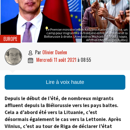
Le Premier ministre letton Krišjānis Kariņš à gauche, un
camp pour migrants à la frontière entre la Lituanie et la
Biélorussie à droite. (Alexandros Michailidis / Pool / Isopix,
EUROPE
AP Photo/Mindaugas Kulbis)
par
Olivier Daelen

mercredi 11 août 2021
à
08:55

Lire à voix haute
Depuis le début de l’été, de nombreux migrants
affluent depuis la Biélorussie vers les pays baltes.
Cela a d’abord été vers la Lituanie, c’est
désormais également le cas vers la Lettonie. Après
Vilnius, c’est au tour de Riga de déclarer l’état