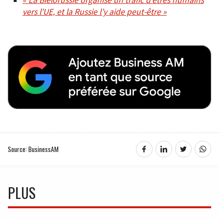
vers l’UE, et la Russie l’y aide peut-être »
Source: BusinessAM
PLUS