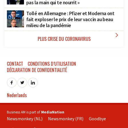
pas la main qui te nourrit »
Tollé en Allemagne : Pfizer et Moderna ont
fait exploser le prix de leur vaccin au beau
milieu de la pandémie

PLUS CRISE DU CORONAVIRUS
CONTACT
CONDITIONS D’UTILISATION
DÉCLARATION DE CONFIDENTIALITÉ
Nederlands
Business AM is part of
MediaNation
Newsmonkey (NL)
Newsmonkey (FR)
Goodbye