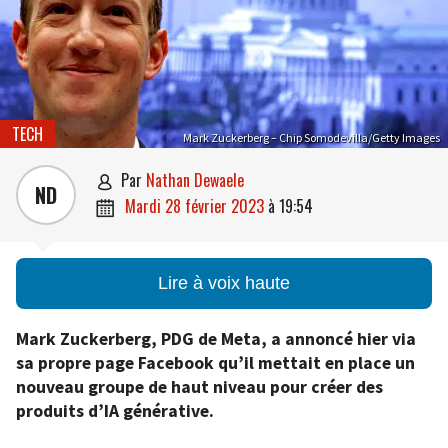
TECH
Mark Zuckerberg – Chip Somodevilla/Getty Images
par
Nathan Dewaele

ND
mardi 28 février 2023
à
19:54

Lire à voix haute
Mark Zuckerberg, PDG de Meta, a annoncé hier via
sa propre page Facebook qu’il mettait en place un
nouveau groupe de haut niveau pour créer des
produits d’IA générative.