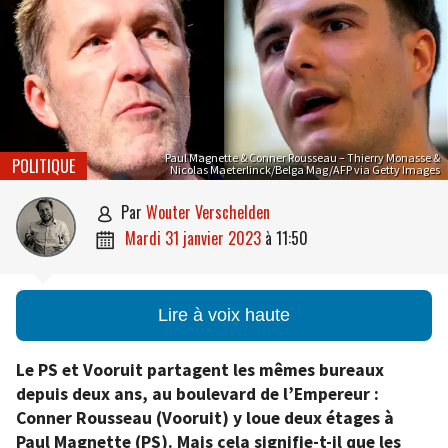
Paul Magnette & Conner Rousseau – Thierry Monasse &
POLITIQUE
Nicolas Maeterlinck/Belga Mag/AFP via Getty Images
par
Wouter Verschelden

mardi 31 janvier 2023
à
11:50

Lire à voix haute
Le PS et Vooruit partagent les mêmes bureaux
depuis deux ans, au boulevard de l’Empereur :
Conner Rousseau (Vooruit) y loue deux étages à
Paul Magnette (PS). Mais cela signifie-t-il que les