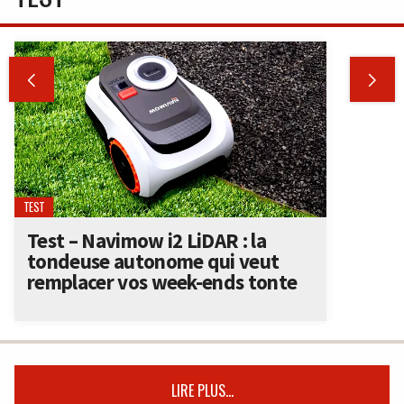


TEST
Test – Navimow i2 LiDAR : la
tondeuse autonome qui veut
remplacer vos week-ends tonte
LIRE PLUS...